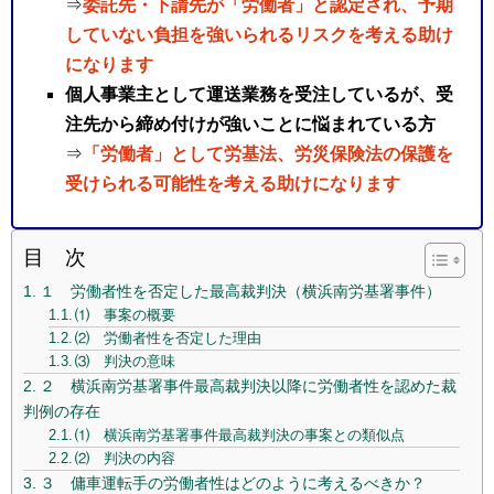
⇒
委託先・下請先が「労働者」と認定され、予期
していない負担を強いられるリスクを考える助け
になります
個人事業主として運送業務を受注しているが、受
注先から締め付けが強いことに悩まれている方
⇒
「労働者」として労基法、労災保険法の保護を
受けられる可能性を考える助けになります
目 次
１ 労働者性を否定した最高裁判決（横浜南労基署事件）
⑴ 事案の概要
⑵ 労働者性を否定した理由
⑶ 判決の意味
２ 横浜南労基署事件最高裁判決以降に労働者性を認めた裁
判例の存在
⑴ 横浜南労基署事件最高裁判決の事案との類似点
⑵ 判決の内容
３ 傭車運転手の労働者性はどのように考えるべきか？