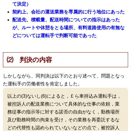
て決定）
契約上、会社の運送業務を専属的に行う地位にあった
配送先、積載量、配送時間についての指示はあった
が、ルートや休憩をとる場所、有料道路使用の有無な
どについては運転手で判断可能であった
⑵ 判決の内容
しかしながら、同判決は以下のとおり述べて、問題となっ
た運転手の労働者性を肯定しました。
以上の(3)ないし(6)によると，Ｅら車持込み運転手は，
被控訴人の配送業務について具体的な仕事の依頼，業
務従事の指示等に対する諾否の自由がなく，勤務場所
及び勤務時間の拘束を受け，その業務を再委託するな
どの代替性も認められていないなどの点で，被控訴人