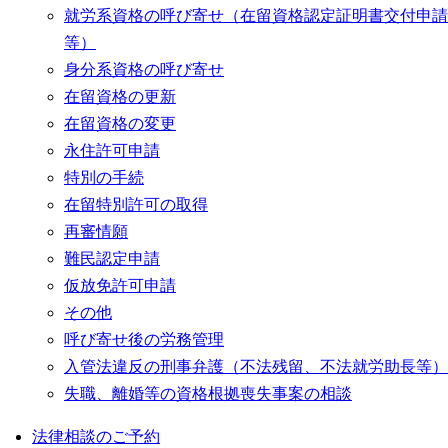
就労系資格の呼び寄せ（在留資格認定証明書交付申請
等）
身分系資格の呼び寄せ
在留資格の更新
在留資格の変更
永住許可申請
特別の手続
在留特別許可の取得
再審情願
難民認定申請
仮放免許可申請
その他
呼び寄せ後の労務管理
入管法違反の刑事弁護（不法残留、不法就労助長等）
失職、離婚等の資格根拠喪失事案の相談
法律相談のご予約