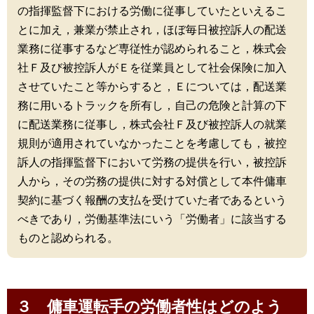
の指揮監督下における労働に従事していたといえるこ
とに加え，兼業が禁止され，ほぼ毎日被控訴人の配送
業務に従事するなど専従性が認められること，株式会
社Ｆ及び被控訴人がＥを従業員として社会保険に加入
させていたこと等からすると，Ｅについては，配送業
務に用いるトラックを所有し，自己の危険と計算の下
に配送業務に従事し，株式会社Ｆ及び被控訴人の就業
規則が適用されていなかったことを考慮しても，被控
訴人の指揮監督下において労務の提供を行い，被控訴
人から，その労務の提供に対する対償として本件傭車
契約に基づく報酬の支払を受けていた者であるという
べきであり，労働基準法にいう「労働者」に該当する
ものと認められる。
３ 傭車運転手の労働者性はどのよう