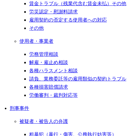
賃金トラブル（残業代含む賃金未払）その他
労災認定・慰謝料請求
雇用契約の否定する使用者への対応
その他
使用者・事業者
労務管理相談
解雇・雇止め相談
各種ハラスメント相談
請負、業務委託等の雇用類似の契約トラブル
各種損害賠償請求
労働審判・裁判対応等
刑事事件
被疑者・被告人の弁護
粗暴犯（暴行・傷害、公務執行妨害等）