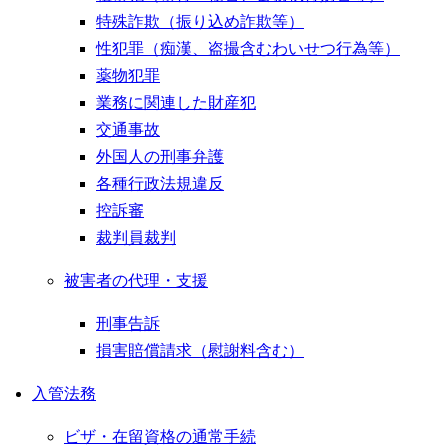
特殊詐欺（振り込め詐欺等）
性犯罪（痴漢、盗撮含むわいせつ行為等）
薬物犯罪
業務に関連した財産犯
交通事故
外国人の刑事弁護
各種行政法規違反
控訴審
裁判員裁判
被害者の代理・支援
刑事告訴
損害賠償請求（慰謝料含む）
入管法務
ビザ・在留資格の通常手続