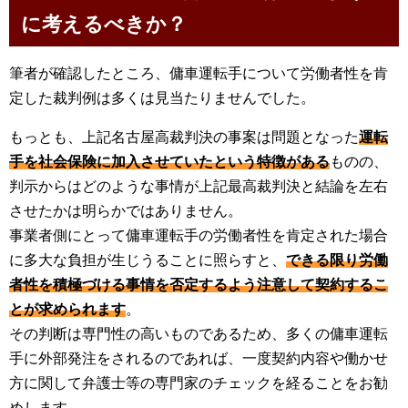
に考えるべきか？
筆者が確認したところ、傭車運転手について労働者性を肯
定した裁判例は多くは見当たりませんでした。
もっとも、上記名古屋高裁判決の事案は問題となった
運転
手を社会保険に加入させていたという特徴がある
ものの、
判示からはどのような事情が上記最高裁判決と結論を左右
させたかは明らかではありません。
事業者側にとって傭車運転手の労働者性を肯定された場合
に多大な負担が生じうることに照らすと、
できる限り労働
者性を積極づける事情を否定するよう注意して契約するこ
とが求められます
。
その判断は専門性の高いものであるため、多くの傭車運転
手に外部発注をされるのであれば、一度契約内容や働かせ
方に関して弁護士等の専門家のチェックを経ることをお勧
めします。