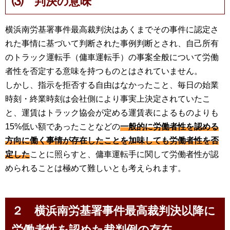
⑶ 判決の意味
横浜南労基署事件最高裁判決はあくまでその事件に認定さ
れた事情に基づいて判断された事例判断とされ、自己所有
のトラック運転手（傭車運転手）の事案全般について労働
者性を否定する意味を持つものとはされていません。
しかし、指示を拒否する自由はなかったこと、毎日の始業
時刻・終業時刻は会社側により事実上決定されていたこ
と、運賃はトラック協会が定める運賃表によるものよりも
15%低い額であったことなどの
一般的に労働者性を認める
方向に働く事情が存在したことを加味しても労働者性を否
定した
ことに照らすと、傭車運転手に関して労働者性が認
められることは極めて難しいとも考えられます。
２ 横浜南労基署事件最高裁判決以降に
労働者性を認めた裁判例の存在