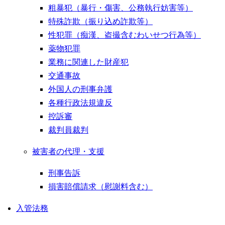
粗暴犯（暴行・傷害、公務執行妨害等）
特殊詐欺（振り込め詐欺等）
性犯罪（痴漢、盗撮含むわいせつ行為等）
薬物犯罪
業務に関連した財産犯
交通事故
外国人の刑事弁護
各種行政法規違反
控訴審
裁判員裁判
被害者の代理・支援
刑事告訴
損害賠償請求（慰謝料含む）
入管法務