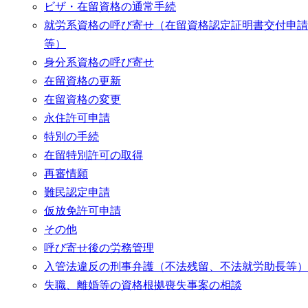
ビザ・在留資格の通常手続
就労系資格の呼び寄せ（在留資格認定証明書交付申請
等）
身分系資格の呼び寄せ
在留資格の更新
在留資格の変更
永住許可申請
特別の手続
在留特別許可の取得
再審情願
難民認定申請
仮放免許可申請
その他
呼び寄せ後の労務管理
入管法違反の刑事弁護（不法残留、不法就労助長等）
失職、離婚等の資格根拠喪失事案の相談