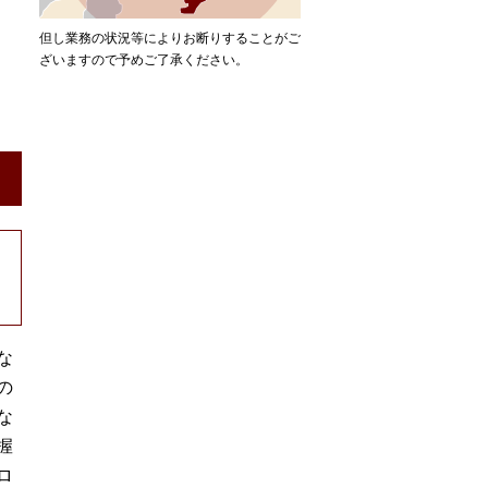
但し業務の状況等によりお断りすることがご
ざいますので予めご了承ください。
な
の
な
握
ロ