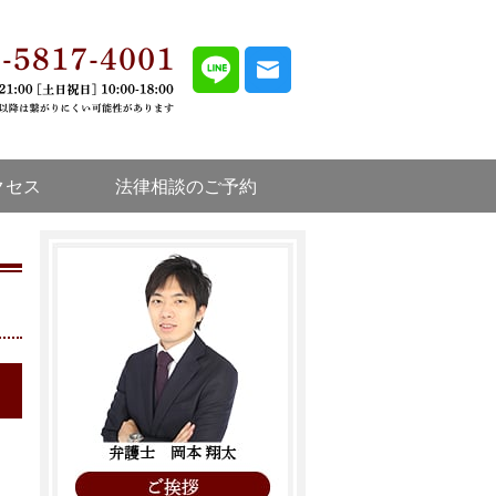
ート
外の連絡先はこちらのページ
00-1234-5678
LINE・メールでのお問
合可能な限り対応いたします
お電話で 弁護士岡本宛 とお申し付けく
日・土日祝日のご相談
翔栄法律事務所
受付時間：平日 9:30 ～ 18:30
東京都台東区東上野三丁目36-1 上野第二
クセス
法律相談のご予約