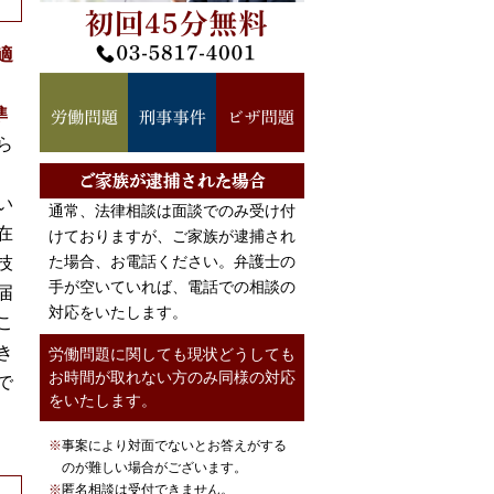
お電話で 弁護士岡本宛
適
準
ら
受付時間以外の連絡先
平日 18:30 ～ 22:00
い
通常、法律相談は面談でのみ受け付
土日祝日 10:00 ～ 21:00
在
けておりますが、ご家族が逮捕され
050-3695-5322
た場合、お電話ください。弁護士の
技
初回45分無料
手が空いていれば、電話での相談の
届
対応をいたします。
無料相談対応分野
こ
労働問題・刑事事件・
き
労働問題に関しても現状どうしても
お時間が取れない方のみ同様の対応
で
をいたします。
※
事案により対面でないとお答えがする
のが難しい場合がございます。
※
匿名相談は受付できません。