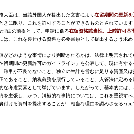
務大臣は、当該外国人が提出した文書により
在留期間の更新を
ときに限り、これを許可することができるものとされています
当な理由の前提として、申請に係る
在留資格該当性、上陸許可基
には、これを裏付ける資料を必要書類として提出するよう求め
無がどのような事情により判断されるかは、法律上明言されて
在留期間の更新許可のガイドライン」を公表して、現に有する
、疎甲が不良でないこと、独立の生計を営むに足りる資産又は
正であること、納税義務を履行していること、入管法に定める
的な考慮要素として挙げています。したがって、基本的には、
情を主張し、かつ、消極的な事情については、これを重視すべ
裏付ける資料を提出することが、相当な理由を認めさせるうえ