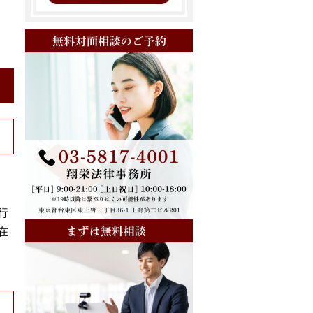
行
無料対面相談のご予
在
00-1234-5678
翔栄法律事務所
東京都台東区東上野三丁目
受付時間：平日 9:30 ～ 1