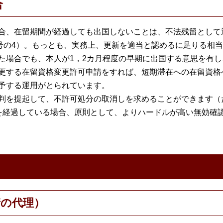
合
合、在留期間が経過しても出国しないことは、不法残留として
2号の4）。もっとも、実務上、更新を適当と認めるに足りる相
た場合でも、本人が1，2カ月程度の早期に出国する意思を有し
更する在留資格変更許可申請をすれば、短期滞在への在留資格
予する運用がとられています。
判を提起して、不許可処分の取消しを求めることができます（
を経過している場合、原則として、よりハードルが高い無効確
請の代理）