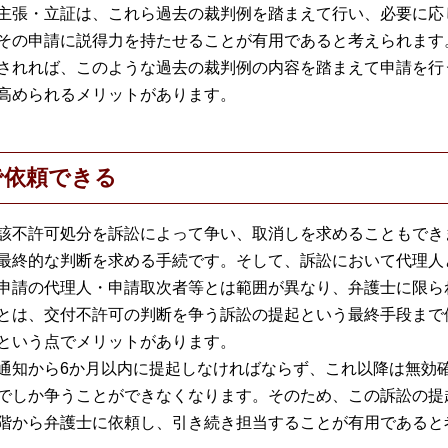
主張・立証は、これら過去の裁判例を踏まえて行い、必要に応
その申請に説得力を持たせることが有用であると考えられます
されれば、このような過去の裁判例の内容を踏まえて申請を行
高められるメリットがあります。
で依頼できる
該不許可処分を訴訟によって争い、取消しを求めることもでき
最終的な判断を求める手続です。そして、訴訟において代理人
申請の代理人・申請取次者等とは範囲が異なり、弁護士に限ら
とは、交付不許可の判断を争う訴訟の提起という最終手段まで
という点でメリットがあります。
通知から6か月以内に提起しなければならず、これ以降は無効
でしか争うことができなくなります。そのため、この訴訟の提
階から弁護士に依頼し、引き続き担当することが有用であると