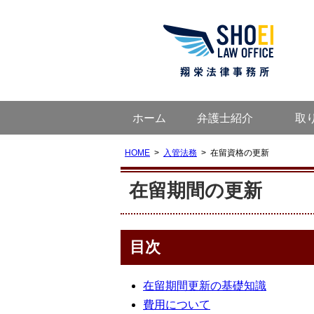
ホーム
弁護士紹介
取
HOME
入管法務
在留資格の更新
在留期間の更新
目次
在留期間更新の基礎知識
費用について